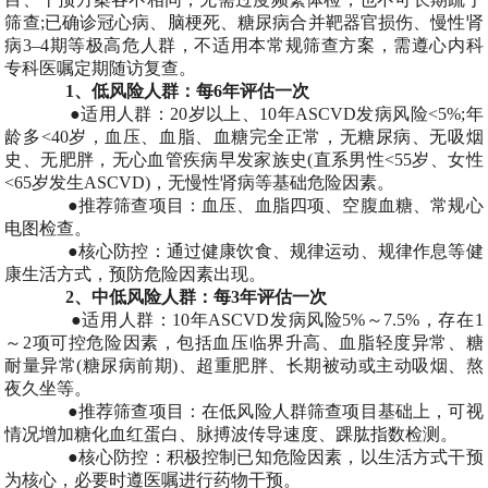
筛查;已确诊冠心病、脑梗死、糖尿病合并靶器官损伤、慢性肾
病3–4期等极高危人群，不适用本常规筛查方案，需遵心内科
专科医嘱定期随访复查。
1、低风险人群：每6年评估一次
●适用人群：20岁以上、10年ASCVD发病风险<5%;年
龄多<40岁，血压、血脂、血糖完全正常，无糖尿病、无吸烟
史、无肥胖，无心血管疾病早发家族史(直系男性<55岁、女性
<65岁发生ASCVD)，无慢性肾病等基础危险因素。
●推荐筛查项目：血压、血脂四项、空腹血糖、常规心
电图检查。
●核心防控：通过健康饮食、规律运动、规律作息等健
康生活方式，预防危险因素出现。
2、中低风险人群：每3年评估一次
●适用人群：10年ASCVD发病风险5%～7.5%，存在1
～2项可控危险因素，包括血压临界升高、血脂轻度异常、糖
耐量异常(糖尿病前期)、超重肥胖、长期被动或主动吸烟、熬
夜久坐等。
●推荐筛查项目：在低风险人群筛查项目基础上，可视
情况增加糖化血红蛋白、脉搏波传导速度、踝肱指数检测。
●核心防控：积极控制已知危险因素，以生活方式干预
为核心，必要时遵医嘱进行药物干预。