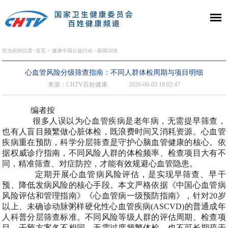
您当前的位置>
首页
>
健康中国公益行动
>新闻详情
心血管风险分级筛查指南：不同人群体检周期与项目明细
来源：CHTV百姓健康
2026-06-03 18:02:47
编者按
很多人误以为心血管疾病是老年病，无需提早筛查，
也有人盲目频繁做心脏体检，既浪费时间又消耗资源。心血管
疾病重在预防，科学分层筛查是守护心脑血管健康的核心。依
据权威诊疗指南，不同风险人群的体检频率、检查项目大有不
同，精准筛查、对症防控，才能有效规避心血管隐患。
定期开展心血管病风险评估，是实现早筛查、早干
预、降低发病风险的核心手段。本文严格依据《中国心血管病
风险评估和管理指南》《心血管病一级预防指南》，针对20岁
以上、未确诊动脉粥样硬化性心血管疾病(ASCVD)的普通成年
人科普分层筛查标准。不同风险等级人群的评估周期、检查项
目、干预方案各不相同，无需过度频繁体检，也不可长期疏于