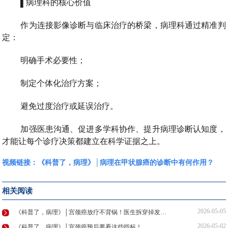
▌病理科的核心价值
作为连接影像诊断与临床治疗的桥梁，病理科通过精准判
定：
明确手术必要性；
制定个体化治疗方案；
避免过度治疗或延误治疗。
加强医患沟通、促进多学科协作、提升病理诊断认知度，
才能让每个诊疗决策都建立在科学证据之上。
视频链接：
《科普了，病理》│病理在甲状腺癌的诊断中有何作用？
相关阅读
2026-05-05
《科普了，病理》│宫颈癌放疗不背锅！医生拆穿掉发、拉肚子谣言
2026-05-02
《科普了，病理》│宫颈癌预后要看这些指标！