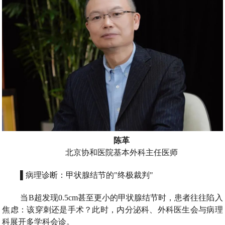
陈革
北京协和医院基本外科主任医师
▌病理诊断：甲状腺结节的"终极裁判"
当B超发现0.5cm甚至更小的甲状腺结节时，患者往往陷入
焦虑：该穿刺还是手术？此时，内分泌科、外科医生会与病理
科展开多学科会诊。